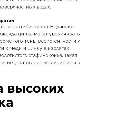
поверхностных водах.
аратам
вание антибиотиков. Недавние
 оксида цинка могут увеличивать
оме того, гены резистентности к
и к меди и цинку в изолятах
олотистого стафилококка. Такая
витие у патогенов устойчивости к
а высоких
ка