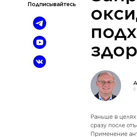
Подписывайтесь
окси
подх
здор
Д
5
Раньше в целях
сразу после от
Применение ант