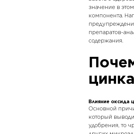
значение в это
компонента. Нап
предупреждения
препаратов-ана
содержания.
Почем
цинка
Влияние оксида 
Основной причи
который выводи
удобрения, то 
других микроэл