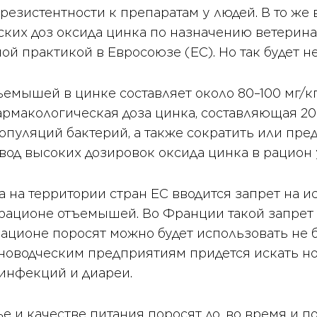
 резистентности к препаратам у людей. В то же
ких доз оксида цинка по назначению ветерина
ой практикой в Евросоюзе (ЕС).
Но так будет не
ъемышей в цинке составляет около 80–100 мг/к
фармакологическая доза цинка, составляющая 2
опуляций бактерий, а также сократить или пре
вод высоких дозировок оксида цинка в рацион 
да на территории стран ЕС вводится запрет на
рационе отъемышей. Во Франции такой запрет де
 рационе поросят можно будет использовать не 
иноводческим предприятиям придется искать 
инфекций и диареи.
ье и качестве питания поросят до, во время и