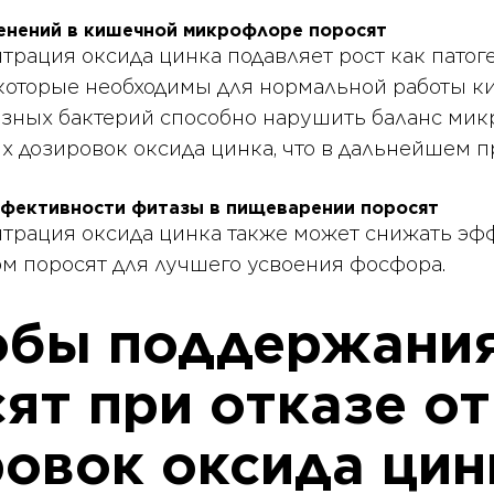
енений в кишечной микрофлоре поросят
рация оксида цинка подавляет рост как патоге
 которые необходимы для нормальной работы к
зных бактерий способно нарушить баланс ми
х дозировок оксида цинка, что в дальнейшем п
фективности фитазы в пищеварении поросят
трация оксида цинка также может снижать эфф
рм поросят для лучшего усвоения фосфора.
обы поддержания
ят при отказе о
овок оксида цин