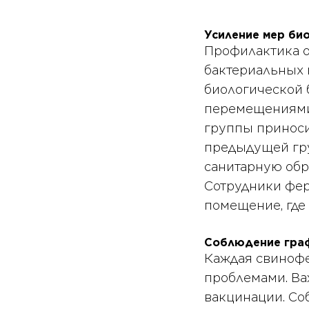
Усиление мер би
Профилактика о
бактериальных 
биологической 
перемещениями 
группы приноси
предыдущей гру
санитарную обр
Сотрудники фер
помещение, где 
Соблюдение граф
Каждая свиноф
проблемами. Важ
вакцинации. Со