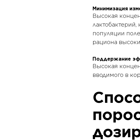
Минимизация изм
Высокая концент
лактобактерий,
популяции поле
рациона высоки
Поддержание эф
Высокая концен
вводимого в ко
Спос
порос
дозир