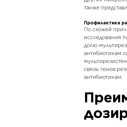
также представ
Профилактика ра
По схожей прич
исследования п
долю мультирез
антибиотикам со
мультирезистен
связь генов рез
антибиотикам.
Преи
дозир