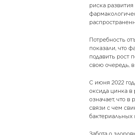
риска развития
фармакологичес
распространенн
Потребность от
показали, что 
подавить рост п
свою очередь, в
С июня 2022 го
оксида цинка в 
означает, что в
связи с чем св
бактериальных 
Забота о здоров