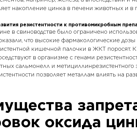
ляет накопление цинка в печени животных и в 
звития резистентности к противомикробным преп
ине в свиноводстве было ограничено использо
оказали, что высокие фармакологические дозы
истентной кишечной палочки в ЖКТ поросят. Кр
седствуют в организме с генами резистентност
тных сальмонелл и метициллинрезистентного з
истентности позволяет металлам влиять на раз
мущества запрет
овок оксида цин