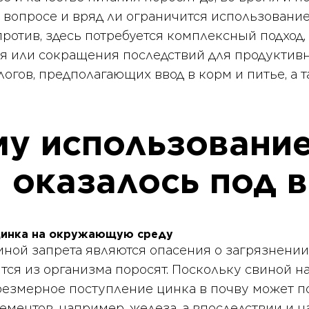
м вопросе и вряд ли ограничится использование
ротив, здесь потребуется комплексный подход,
 или сокращения последствий для продуктивн
логов, предполагающих ввод в корм и питье, а
у использование
 оказалось под 
цинка на окружающую среду
ной запрета являются опасения о загрязнени
тся из организма поросят. Поскольку свиной на
чрезмерное поступление цинка в почву может п
ементов, например, железа, а впоследствии и н