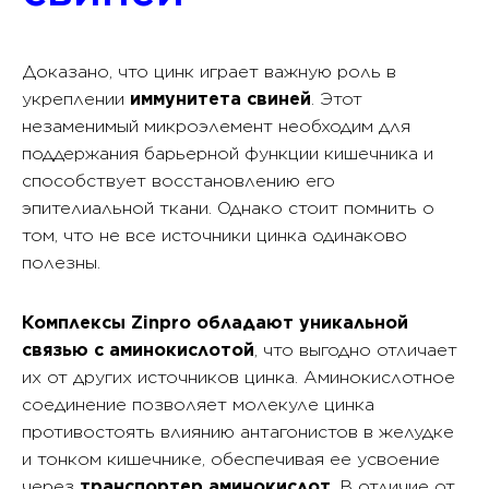
Доказ
ано, что цинк играет важную роль в
укреплении
иммунитета свиней
. Этот
незаменимый микроэлемент необходим для
поддержания барьерной функции кишечника и
способствует восстановлению его
эпителиальной ткани. Однако стоит помнить о
том, что не все источники цинка одинаково
полезны.
Комплексы Zinpro обладают уникальной
связью с аминокислотой
, что выгодно отличает
их от других источников цинка. Аминокислотное
соединение позволяет молекуле цинка
противостоять влиянию антагонистов в желудке
и тонком кишечнике, обеспечивая ее усвоение
через
транспортер аминокислот
.
В отличие от