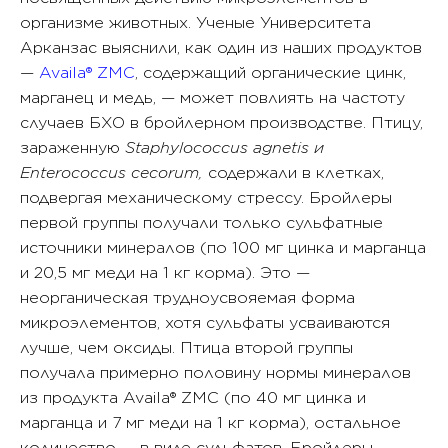
организме животных. Ученые Университета
Арканзас выяснили, как один из наших продуктов
—
Availa® ZMC
, содержащий органические цинк,
марганец и медь, — может повлиять на частоту
случаев БХО в бройлерном производстве. Птицу,
зараженную
Staphylococcus agnetis и
Enterococcus cecorum,
содержали в клетках,
подвергая механическому стрессу. Бройлеры
первой группы получали только сульфатные
источники минералов (по 100 мг цинка и марганца
и 20,5 мг меди на 1 кг корма). Это —
неорганическая трудноусвояемая форма
микроэлементов, хотя сульфаты усваиваются
лучше, чем оксиды. Птица второй группы
получала примерно половину нормы минералов
из продукта Availa® ZMC (по 40 мг цинка и
марганца и 7 мг меди на 1 кг корма), остальное
количество — в виде сульфатов. Бройлеры